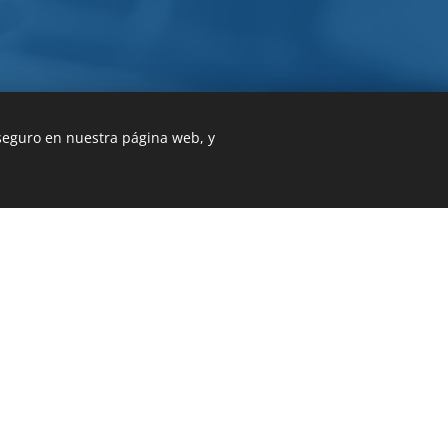
 seguro en nuestra página web, y
b fue creada con Webnode.
Crea tu propia web
gratis hoy mismo!
 PARA FORMAR PARTE DE NUE
Contáctanos